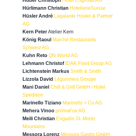
Huber Christoph
Hotel Engimatt AG
Hürlimann Christian
HotellerieSuisse
Hüsler André
Lagalante Hüsler & Partner
AG
Kern Peter
Atelier Kern
König Raoul
Marché Restaurants
Schweiz AG
Kuhn Reto
QN World AG
Lehmann Christof
IDAK Food Group AG
Lichtenstein Markus
Smith & Smith
Lizzola David
Léguriviera Groupe
Mani Daniel
Chill & Grill GmbH / Hotel
Spedition
Marinello Tiziano
Marinello + Co AG
Mehera Vinoo
promaFox AG
Meili Christian
Engadin St. Moritz
Mountains
Messora Lorenz
Messora Gastro GmbH