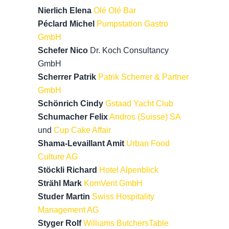
Nierlich Elena
Olé Olé Bar
Péclard Michel
Pumpstation Gastro
GmbH
Schefer Nico
Dr. Koch Consultancy
GmbH
Scherrer Patrik
Patrik Scherrer & Partner
GmbH
Schönrich Cindy
Gstaad Yacht Club
Schumacher Felix
Andros (Suisse) SA
und
Cup Cake Affair
Shama-Levaillant Amit
Urban Food
Culture AG
Stöckli Richard
Hotel Alpenblick
Strähl Mark
KomVent GmbH
Studer Martin
Swiss Hospitality
Management AG
Styger Rolf
Williams ButchersTable