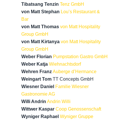
Tibatsang Tenzin
Tenz GmbH
von Matt Stephan
Lou’s Restaurant &
Bar
von Matt Thomas
von Matt Hospitality
Group GmbH
von Matt Kirtanya
von Matt Hospitality
Group GmbH
Weber Florian
Pumpstation Gastro GmbH
Weber Katja
Wiehnachtsdorf
Wehren Franz
Auberge d’Hermance
Weingart Tom
TT Concepts GmbH
Wiesner Daniel
Familie Wiesner
Gastronomie AG
Willi Andrin
Andrin Willi
Wittwer Kaspar
Coop Genossenschaft
Wyniger Raphael
Wyniger Gruppe