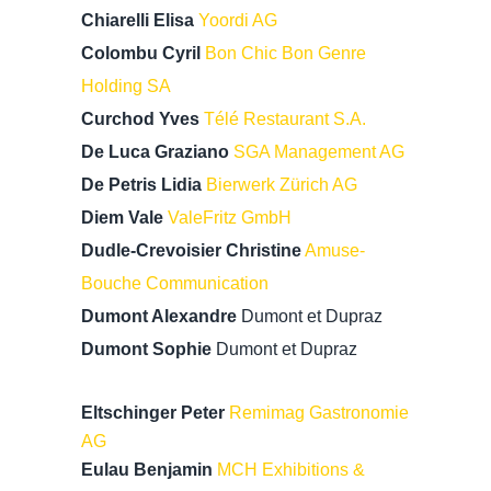
Chiarelli Elisa
Yoordi AG
Colombu Cyril
Bon Chic Bon Genre
Holding SA
Curchod Yves
Télé Restaurant S.A.
De Luca Graziano
SGA Management AG
De Petris Lidia
Bierwerk Zürich AG
Diem Vale
ValeFritz GmbH
Dudle-Crevoisier Christine
Amuse-
Bouche Communication
Dumont Alexandre
Dumont et Dupraz
Dumont Sophie
Dumont et Dupraz
Eltschinger Peter
Remimag Gastronomie
AG
Eulau Benjamin
MCH Exhibitions &