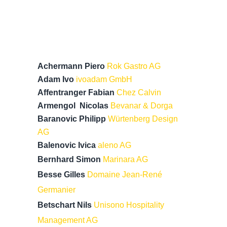
Achermann Piero
Rok Gastro AG
Adam Ivo
ivoadam GmbH
Affentranger Fabian
Chez Calvin
Armengol Nicolas
Bevanar & Dorga
Baranovic Philipp
Würtenberg Design
AG
Balenovic Ivica
aleno AG
Bernhard Simon
Marinara AG
Besse Gilles
Domaine Jean-René
Germanier
Betschart Nils
Unisono Hospitality
Management AG