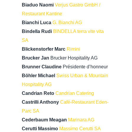
Biaduo Naomi
Verjus Gastro GmbH /
Restaurant Kantine
Bianchi Luca
G. Bianchi AG
Bindella Rudi
BINDELLA terra vite vita
SA
Blickenstorfer Marc
Rimini
Brucker Jan
Brucker Hospitality AG
Brunner Claudine
Présidente d’honneur
Böhler Michael
Swiss Urban & Mountain
Hospitality AG
Candrian Reto
Candrian Catering
Castrilli Anthony
Café-Restaurant Eden-
Parc SA
Cederbaum Meagan
Marinara AG
Cerutti Massimo
Massimo Cerutti SA