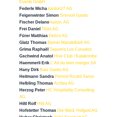
Events GmbH
Federle Micha
kanton27 AG
Feigenwinter Simon
Sinnvoll Gastro
Fischer Delano
kaisin. AG
Frei Daniel
Tibits AG
Fürer Matthias
Delico AG
Glatz Thomas
Berner Mandelbärli AG
Grima Raphaël
Taqueria Los Cunados
Gschwind Anatol
Hi
ve
Club
/
Katakombe
Haemmerli Erik
L’ Art du bien manger SA
Hany Dirk
Baw Gastro AG
Heitmann Sandra
Pernod Ricard Swiss
Helbling Thomas
Acribia AG
Herzog Peter
HC Hospitality Consulting
AG
Hiltl Rolf
Hiltl AG
Hofstetter Thomas
Die Waid, Hofgast AG